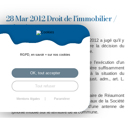
28 Mar 2012 Droit de l'immobilier /
urbanisme
Une décision du Conseil d’Etat du 02 mars 2012 a jugé qu’il y
a urgence, au sens du référé, à suspendre la décision du
maire s’opposant à l’installation d’une antenne.
RGPD, en savoir + sur nos cookies
Le référé-suspension permet de suspendre l’exécution d’un
acte administratif qui porte atteinte, de manière suffisamment
grave et immédiate, à un intérêt public, à la situation du
OK, tout accepter
requérant ou aux intérêts qu’il défend (C. just. adm., art. L.
521-1).
Tout refuser
Était en cause la décision par laquelle le maire de Réaumont
Mentions légales
Paramétrer
s’opposait à la déclaration préalable de travaux de la Société
Orange France en vue de l’édification d’une antenne de
téléphonie mobile sur le territoire de la commune.
Le Conseil d’État a suspendu l’exécution de cette décision, «
eu égard à l’intérêt public qui s’attache à la couverture du