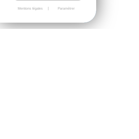
Mentions légales
Paramétrer
Notre cabinet intervient dans
les domaines juridiques et
contentieux qui intéressent la
vie de l’entreprise.
Il procède au recouvrement
de vos créances, vous
assiste dans le cadre des
contentieux avec vos
partenaires économiques
(bail commercial, octroi ou
rupture de concours
bancaires, refus de garantie
de votre assureur, rupture de
vos relations commerciales