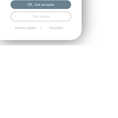
OK, tout accepter
Tout refuser
Mentions légales
Paramétrer
L’immeuble "l’Alchimie est situé dans le quartier
de la Mabilais à quelques centaines mètres de la
nouvelle station de métro .