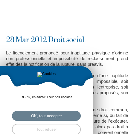
28 Mar 2012 Droit social
Le licenciement prononcé pour inaptitude physique d’origine
non professionnelle et impossibilité de reclassement prend
effet dès la notification de la rupture, sans préavis.
Lorsque le reclassement d’un salarié victime d’une inaptitude
physique d’origine non professionnelle est impossible, soit
parce qu’aucun poste adapté n’existe dans l’entreprise, soit
parce que le salarié a refusé le ou les postes proposés, son
RGPD, en savoir + sur nos cookies
licenciement peut être prononcé.
Jusqu’à présent, conformément aux règles de droit commun,
le contrat prenait fin au terme du préavis, même si, du fait de
OK, tout accepter
son inaptitude, le salarié n’était pas en mesure de l’exécuter.
Selon une jurisprudence constante, il n’avait alors pas droit à
Tout refuser
l’indemnité de préavis, sauf disposition conventionnelle