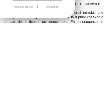
contraire ou si l’employeur l’en avait expressément dispensé.
Mentions légales
Paramétrer
L’article 47 de la loi de simplification du droit introduit une
dérogation à ces règles : la date d’effet de la rupture est fixée à
la date de notification du licenciement. En conséquence, le
préavis n’est pas exécuté et l’intéressé n’a pas droit à une
indemnité compensatrice de préavis.
La durée « théorique » du préavis est tout de même prise en
compte pour le calcul de l’indemnité de licenciement. Ainsi, les
salariés concernés ne sont pas lésés par la fin du contrat de
travail dès la notification du licenciement, dans la mesure où la
durée du préavis qui aurait dû être exécuté est retenue dans
l’ancienneté servant au calcul de l’indemnité de licenciement.
Les nouvelles dispositions résultant de la loi du 22 mars 2012
relative à la simplification du droit et à l’allègement des
démarches administratives entrent en vigueur le 24 mars
2012. En l’absence de précision en la matière, la question se
pose de savoir si elles s’appliquent au salarié dont la
procédure de licenciement pour inaptitude physique est en
cours mais non encore notifiée à cette date, ou seulement au
salarié dont la procédure de licenciement est engagée à