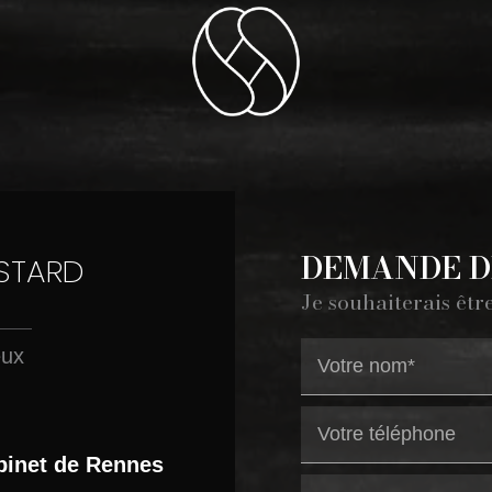
DEMANDE D
ASTARD
Je souhaiterais êtr
eux
binet de Rennes