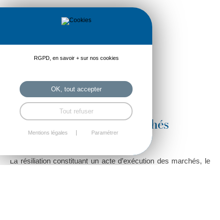
RGPD, en savoir + sur nos cookies
OK, tout accepter
Tout refuser
5 Juin 2012 Droit des marchés
publics
Mentions légales
Paramétrer
La résiliation constituant un acte d’exécution des marchés, le
maire peut résilier les marchés pour lesquels il a reçu une
délégation générale (Rép.min. n°119864: JOAN 8 mai 2012,
p.3521).