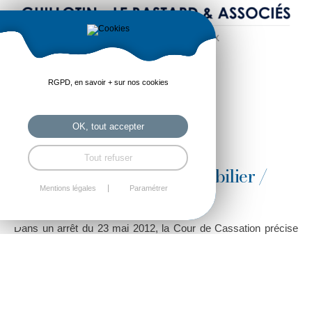
RGPD, en savoir + sur nos cookies
OK, tout accepter
Tout refuser
3 Juil 2012 Droit de l'immobilier /
urbanisme
Mentions légales
Paramétrer
Dans un arrêt du 23 mai 2012, la Cour de Cassation précise
qu’en l’absence de contestation sur le règlement des travaux, il
convient de constater que le maitre d’ouvrage a réceptionné
tacitement l’ouvrage lors de la prise de possession.