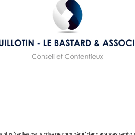
s plus fragiles par la crise peuvent bénéficier d'avances rembour