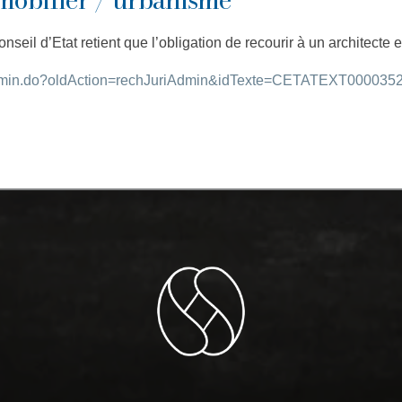
nseil d’Etat retient que l’obligation de recourir à un architecte 
JuriAdmin.do?oldAction=rechJuriAdmin&idTexte=CETATEXT0000