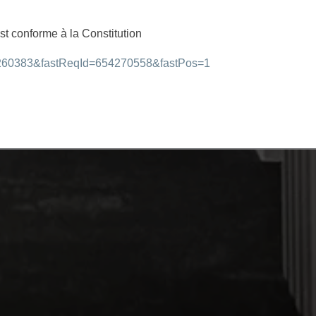
est conforme à la Constitution
35260383&fastReqId=654270558&fastPos=1