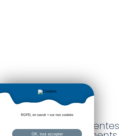
Le droit immobilier
RGPD, en savoir + sur nos cookies
concerne les différentes
litiges ou engagements
OK, tout accepter