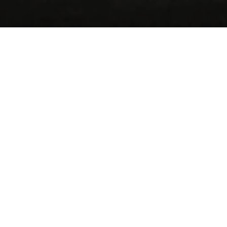
DEMANDE D
ASTARD
Je souhaiterais êtr
eux
binet de Rennes
uble Alchimie
ue de la Huguenoterie
0 Rennes