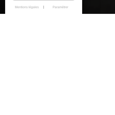
Mentions légales
Paramétrer
GUILLOTIN - LE B
& ASSOCIÉS
Conseil et contenti
Cabinet de Plérin
Ca
Centre d'affaires Eleusis
Imme
1 Rue Pierre et Marie Curie
2b R
Bâtiment 3
3500
22190 Plérin