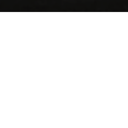
DEMANDE D
ASTARD
Je souhaiterais êtr
eux
binet de Rennes
uble Alchimie
ue de la Huguenoterie
0 Rennes
02 99 66 02 22