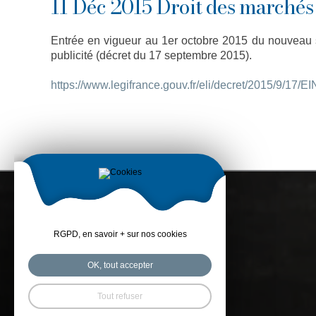
11 Déc 2015 Droit des marchés
Entrée en vigueur au 1er octobre 2015 du nouveau 
publicité (décret du 17 septembre 2015).
https://www.legifrance.gouv.fr/eli/decret/2015/9/17
RGPD, en savoir + sur nos cookies
OK, tout accepter
Tout refuser