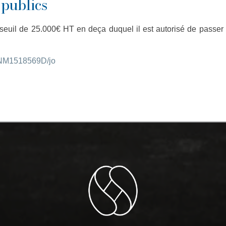
 publics
seuil de 25.000€ HT en deça duquel il est autorisé de passer
/EINM1518569D/jo