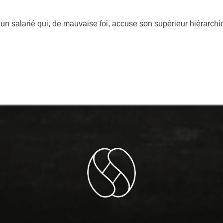
 d’un salarié qui, de mauvaise foi, accuse son supérieur hiérarch