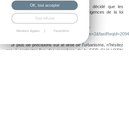
OK, tout accepter
Dans une loi du 27 janvier 2017, il est décidé que les
documents d’urbanisme intégreront les exigences de la loi
Grenelle II lors de leur prochaine révision.
Tout refuser
https://www.legifrance.gouv.fr/affichTexte.do?
Mentions légales
Paramétrer
cidTexte=JORFTEXT000033934948&fastPos=2&fastReqId=209496
Pour plus de précisions sur le droit de l’urbanisme, n’hésitez
pas à contacter l’un des membres de la SCP GUILLOTIN
POILVET AUFFRET GARNIER, avocats aux barreaux de
RENNES et de SAINT BRIEUC.
Notre cabinet intervient sur toute la Bretagne, et le grand
Ouest (Rennes, Brest, Quimper, Saint Malo, Dinard, Vannes,
Dinan, Caen, Le Mans, Paris).
Nous vous conseillerons également en droit immobilier, droit
de la construction, droit public, droit commercial, droit de la
fonction publique, droit social, droit du travail, droit de la famille.