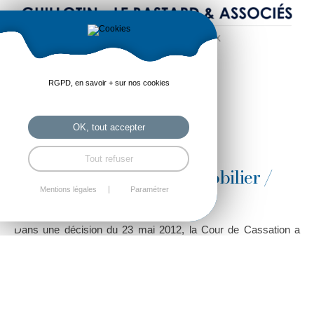
RGPD, en savoir + sur nos cookies
OK, tout accepter
Tout refuser
1 Juin 2012 Droit de l'immobilier /
urbanisme
Mentions légales
Paramétrer
Dans une décision du 23 mai 2012, la Cour de Cassation a
jugé que, dans le cadre de l’exécution de son mandat, un
syndic de copropriété ne saurait commettre de « faute
détachable » de ses fonctions.